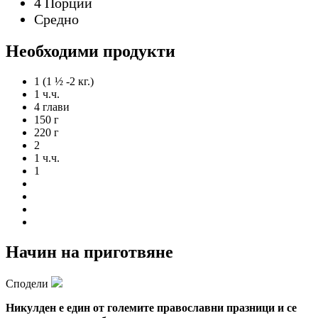
4 Порции
Средно
Необходими продукти
1 (1 ½ -2 кг.)
1 ч.ч.
4 глави
150 г
220 г
2
1 ч.ч.
1
Начин на приготвяне
Сподели
Никулден е един от големите православни празници и се