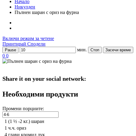
Начало
Никулден
Пълнен шаран с ориз на фурна
Включи режим за четене
Принтирай
Сподели
мин.
Pause
Стоп
Засечи време
0
0
Share it on your social network:
Необходими продукти
Промени порциите:
1 (1 ½ -2 кг.)
шаран
1 ч.ч.
ориз
4 глави
кромид лук