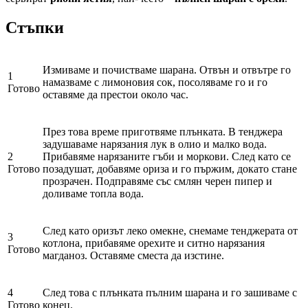
Стъпки
Измиваме и почистваме шарана. Отвън и отвътре го
1
намазваме с лимоновия сок, посоляваме го и го
Готово
оставяме да престои около час.
През това време приготвяме плънката. В тенджера
задушаваме нарязания лук в олио и малко вода.
2
Прибавяме нарязаните гъби и моркови. След като се
Готово
позадушат, добавяме ориза и го пържим, докато стане
прозрачен. Подправяме със смлян черен пипер и
доливаме топла вода.
След като оризът леко омекне, снемаме тенджерата от
3
котлона, прибавяме орехите и ситно нарязания
Готово
магданоз. Оставяме сместа да изстине.
4
След това с плънката пълним шарана и го зашиваме с
Готово
конец.