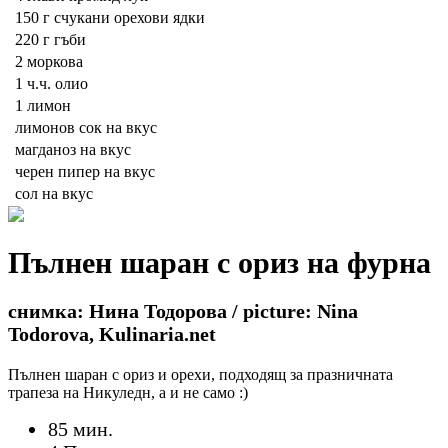
150 г
счукани орехови ядки
220 г
гъби
2
моркова
1 ч.ч.
олио
1
лимон
лимонов сок на вкус
магданоз на вкус
черен пипер на вкус
сол на вкус
Пълнен шаран с ориз на фурна
снимка: Нина Тодорова / picture: Nina
Todorova, Kulinaria.net
Пълнен шаран с ориз и орехи, подходящ за празничната
трапеза на Никуледн, а и не само :)
85 мин.