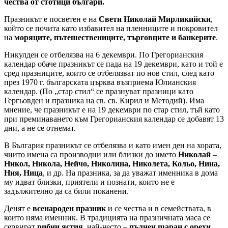
чества от стотици българи.
Празникът е посветен е на
Свети Николай Мирликийски
,
който се почита като избавител на пленниците и покровител
на
моряците, пътешествениците, търговците и банкерите
.
Никулден се отбелязва на 6 декември. По Грегорианския
календар обаче празникът се пада на 19 декември, като и той е
сред празниците, които се отбелязват по нов стил, след като
през 1970 г. българската църква възприема Юлианския
календар. (По „стар стил“ се празнуват празници като
Гергьовден и празника на св. св. Кирил и Методий). Има
мнение, че празникът е на 19 декември по стар стил, тъй като
при преминаването към Грегорианския календар се добавят 13
дни, а не се отнемат.
В България празникът се отбелязва и като имен ден на хората,
чиито имена са производни или близки до името
Николай
–
Никол, Никола, Нейчо, Николина, Николета, Кольо, Нина,
Ния, Ница
, и др. На празника, за да уважат именника в дома
му идват близки, приятели и познати, които не е
задължително да са били поканени.
Денят е
всенароден празник
и се чества и в семействата, в
които няма именник. В традицията на празничната маса се
сервират
рибни ястия
, най-често –
пълнен шаран с орехи
.