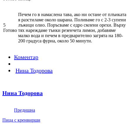
Печем го в намаслена тава, ако ни остане от плънката
я разстиламе около шарана. Поливаме го с 2-3 супени
5
лъжици олио. Поръсваме с едро смлени орехи. Върху
Готово
тях нареждаме тънки резенчета лимон, добавяме
малко вода и печем в предварително загрята на 180-
200 градуса фурна, около 50 минути.
Коментар
Нина Тодорова
Нина Тодорова
Предишна
Пица с кренвирши