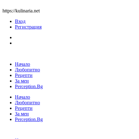
https://kulinaria.net
Вход
Регистрация
Начало
Любопитно
Рецепти
За мен
Perception.Bg
Начало
Любопитно
Рецепти
За мен
Perception.Bg