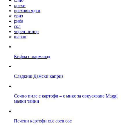
олио
орехи
орехови ядки
ориз
риба
сол
черен пипер
шаран
Кифла с мармалад
Сладкиш Дамски каприз
Сочно пиле с картофи – с микс за овкусяване Maggi
малки тайни
Печени картофи със соев сос