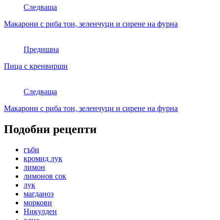
Следваща
Макарони с риба тон, зеленчуци и сирене на фурна
Предишна
Пица с кренвирши
Следваща
Макарони с риба тон, зеленчуци и сирене на фурна
Подобни рецепти
гъби
кромид лук
лимон
лимонов сок
лук
магданоз
моркови
Никулден