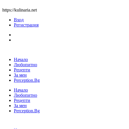
https://kulinaria.net
Вход
Регистрация
Начало
Любопитно
Рецепти
За мен
Perception.Bg
Начало
Любопитно
Рецепти
За мен
Perception.Bg