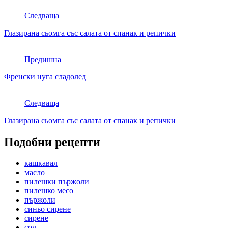
Следваща
Глазирана сьомга със салата от спанак и репички
Предишна
Френски нуга сладолед
Следваща
Глазирана сьомга със салата от спанак и репички
Подобни рецепти
кашкавал
масло
пилешки пържоли
пилешко месо
пържоли
синьо сирене
сирене
сол