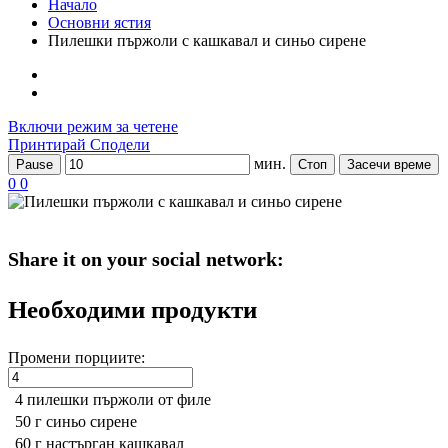
Начало
Основни ястия
Пилешки пържоли с кашкавал и синьо сирене
Включи режим за четене
Принтирай
Сподели
мин.
Pause
Стоп
Засечи време
0
0
Share it on your social network:
Необходими продукти
Промени порциите:
4
пилешки пържоли от филе
50 г
синьо сирене
60 г
настърган кашкавал