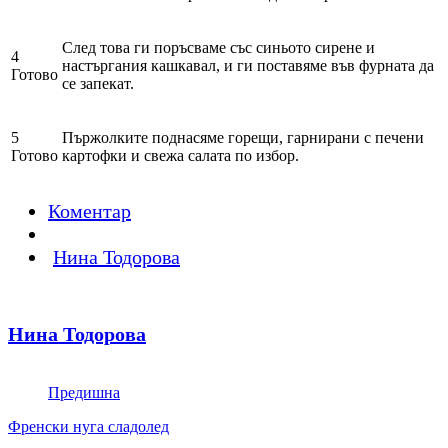
След това ги поръсваме със синьото сирене и
4
настъргания кашкавал, и ги поставяме във фурната да
Готово
се запекат.
5
Пържолките поднасяме горещи, гарнирани с печени
Готово
картофки и свежа салата по избор.
Коментар
Нина Тодорова
Нина Тодорова
Предишна
Френски нуга сладолед