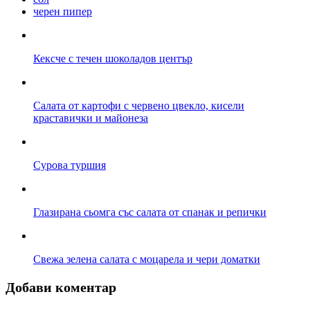
черен пипер
Кексче с течен шоколадов център
Салата от картофи с червено цвекло, кисели
краставички и майонеза
Сурова туршия
Глазирана сьомга със салата от спанак и репички
Свежа зелена салата с моцарела и чери доматки
Добави коментар