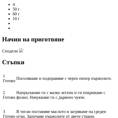
4
50 г
60 г
10 г
Начин на приготвяне
Сподели
Стъпки
1
Посоляваме и подправяме с черен пипер пържолите.
Готово
2
Напръскваме ги с малко зехтин и ги покриваме с
Готово
фолио. Начукваме ги с дървено чукче.
3
В тиган поставяме маслото и загряваме на среден
Готово
огън. Запичаме пържолите от двете страни.