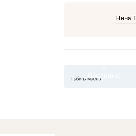
Нина 
Предишна
Гъби в масло