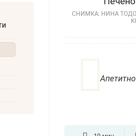
Печено
СНИМКА: НИНА ТОДОР
K
ти
Апетитно
10 мин.