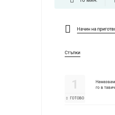
Начин на приготв
Стъпки
1
Намазваме
го в тави
ГОТОВО