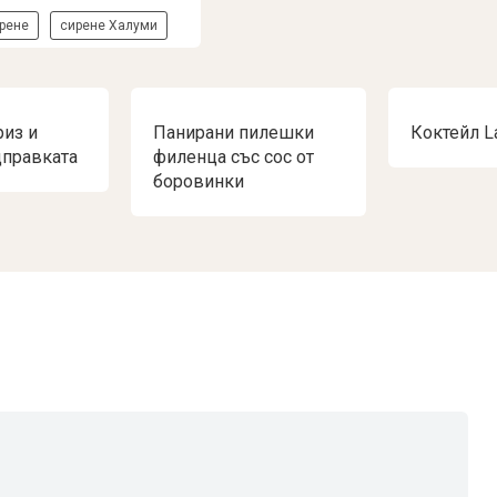
рене
сирене Халуми
риз и
Панирани пилешки
Коктейл La
правката
филенца със сос от
боровинки