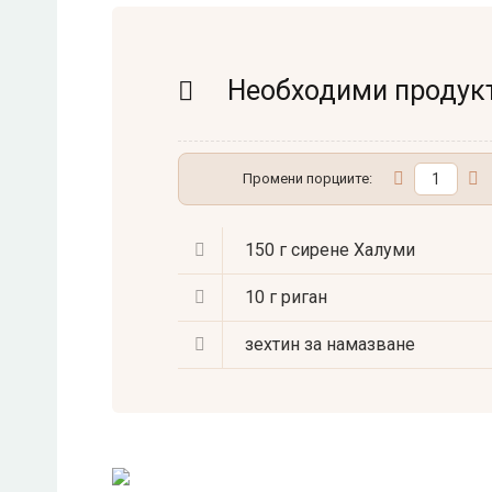
Необходими продук
Промени порциите:
150 г
сирене Халуми
10 г
риган
зехтин за намазване