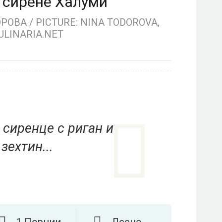
 сирене Халуми
ОВА / PICTURE: NINA TODOROVA,
ULINARIA.NET
 сиренце с риган и
зехтин...
1 Порции
Лесно