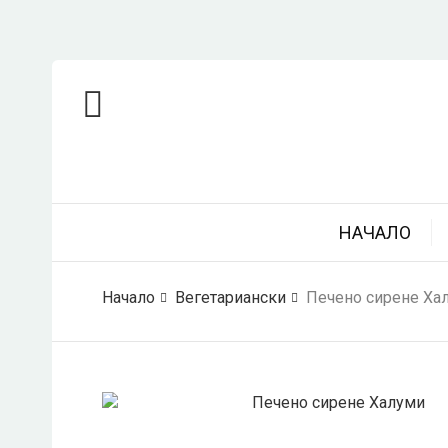
НАЧАЛО
Начало
Вегетариански
Печено сирене Ха