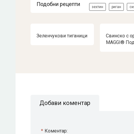
Подобни рецепти
зехтин
риган
си
Зеленчукови тиганици
Свинско с о
MAGGI® Под
Добави коментар
*
Коментар: