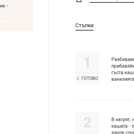
не -
Стъпки
1
Разбиваме
прибавяйк
гъста каш
ГОТОВО
ванилията
2
В нагрят,
кашата - 
двете стр