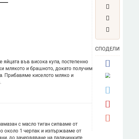
СПОДЕЛИ
 яйцата във висока купа, постепенно
и млякото и брашното, докато получим
а. Прибавяме киселото мляко и
.
 намазан с масло тиган сипваме от
по около 1 черпак и изпържваме от
ани, до зачервяване на палачинките.