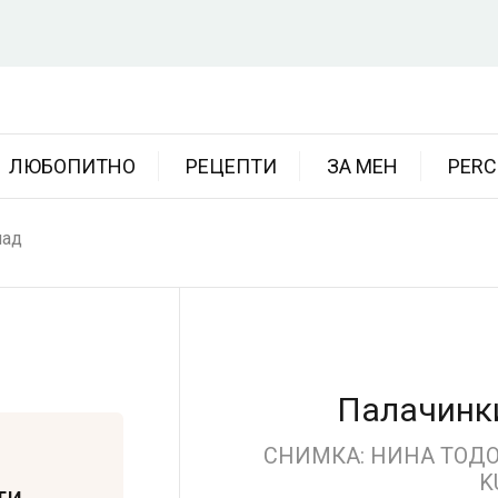
ЛЮБОПИТНО
РЕЦЕПТИ
ЗА МЕН
PERC
лад
Палачинки
СНИМКА: НИНА ТОДОР
K
ти