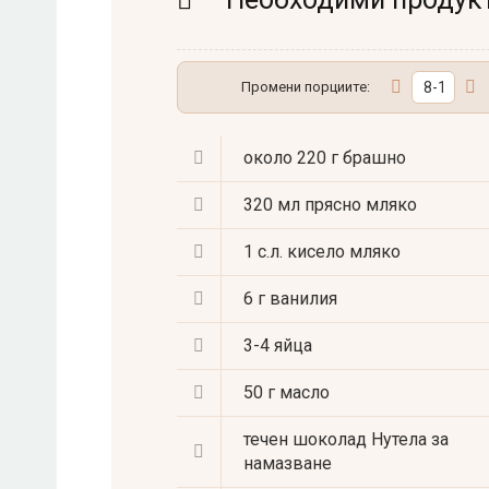
Промени порциите:
около 220 г
брашно
320 мл
прясно мляко
1 с.л.
кисело мляко
6 г
ванилия
3-4
яйца
50 г
масло
течен шоколад Нутела за
намазване