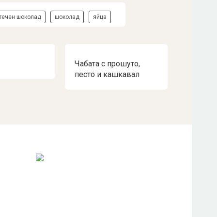
течен шоколад
шоколад
яйца
Чабата с прошуто,
песто и кашкавал