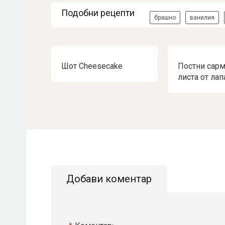
Подобни рецепти
брашно
ванилия
Шот Cheesecake
Постни сарм
листа от лап
Добави коментар