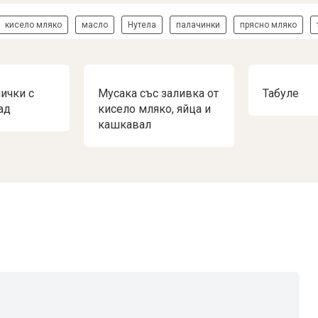
кисело мляко
масло
Нутела
палачинки
прясно мляко
ички с
Мусака със заливка от
Табуле
ад
кисело мляко, яйца и
кашкавал