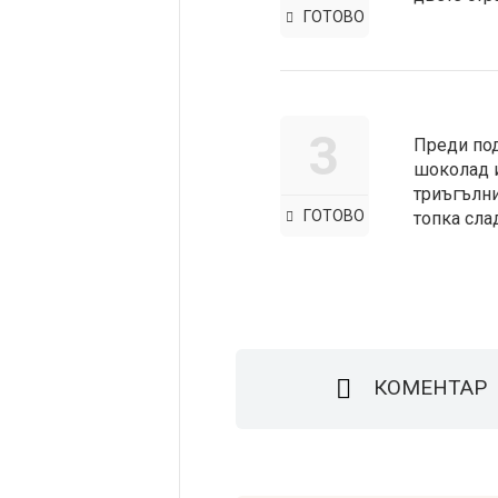
ГОТОВО
3
Преди под
шоколад и
триъгълни
ГОТОВО
топка сла
КОМЕНТАР