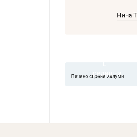
Нина 
Предишна
Печено сирене Халуми