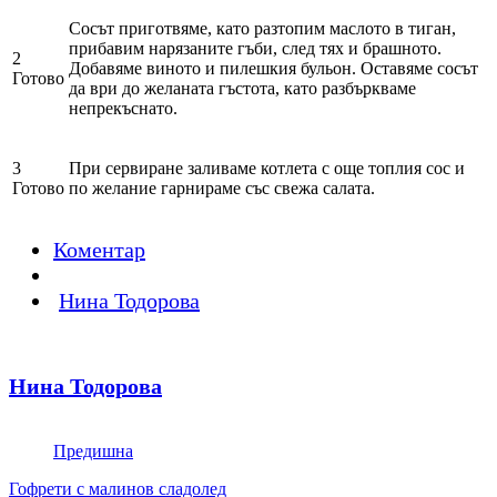
Сосът приготвяме, като разтопим маслото в тиган,
прибавим нарязаните гъби, след тях и брашното.
2
Добавяме виното и пилешкия бульон. Оставяме сосът
Готово
да ври до желаната гъстота, като разбъркваме
непрекъснато.
3
При сервиране заливаме котлета с още топлия сос и
Готово
по желание гарнираме със свежа салата.
Коментар
Нина Тодорова
Нина Тодорова
Предишна
Гофрети с малинов сладолед