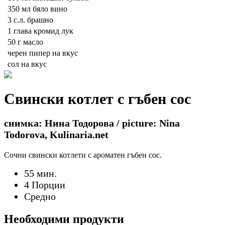
350 мл
бяло вино
3 с.л.
брашно
1 глава
кромид лук
50 г
масло
черен пипер на вкус
сол на вкус
Свински котлет с гъбен сос
снимка: Нина Тодорова / picture: Nina
Todorova, Kulinaria.net
Сочни свински котлети с ароматен гъбен сос.
55 мин.
4 Порции
Средно
Необходими продукти