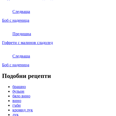
Следваща
Боб с наденица
Предишна
Гофрети с малинов сладолед
Следваща
Боб с наденица
Подобни рецепти
брашно
бульон
бяло вино
вино
гъби
кромид лук
лук