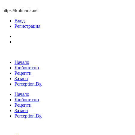
https://kulinaria.net
Вход
Регистрация
Начало
Любопитно
Рецепти
За мен
Perception.Bg
Начало
Любопитно
Рецепти
За мен
Perception.Bg