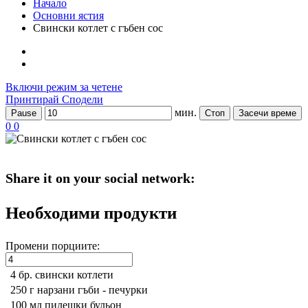
Начало
Основни ястия
Свински котлет с гъбен сос
Включи режим за четене
Принтирай
Сподели
мин.
Pause
Стоп
Засечи време
0
0
Share it on your social network:
Необходими продукти
Промени порциите:
4 бр.
свински котлети
250 г
нарзани гъби - печурки
100 мл
пилешки бульон