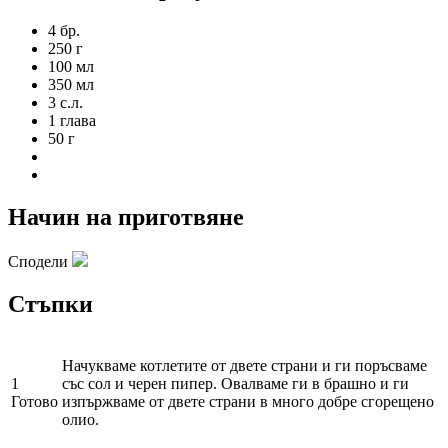
4 бр.
250 г
100 мл
350 мл
3 с.л.
1 глава
50 г
Начин на приготвяне
Сподели
Стъпки
Начукваме котлетите от двете страни и ги поръсваме
1
със сол и черен пипер. Овалваме ги в брашно и ги
Готово
изпържваме от двете страни в много добре сгорещено
олио.