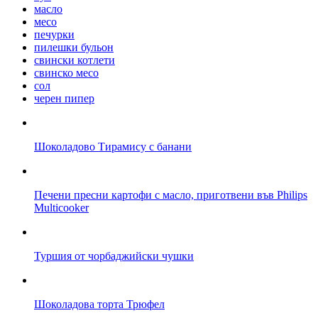
масло
месо
печурки
пилешки бульон
свински котлети
свинско месо
сол
черен пипер
Шоколадово Tирамису с банани
Печени пресни картофи с масло, приготвени във Philips
Multicooker
Туршия от чорбаджийски чушки
Шоколадова торта Трюфел