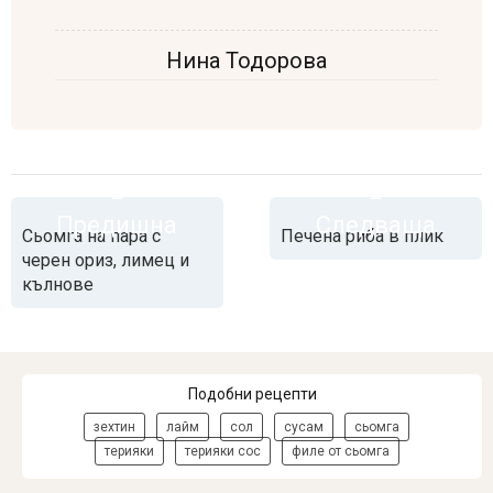
Нина Тодорова
Предишна
Следваща
Сьомга на пара с
Печена риба в плик
черен ориз, лимец и
кълнове
Подобни рецепти
зехтин
лайм
сол
сусам
сьомга
терияки
терияки сос
филе от сьомга