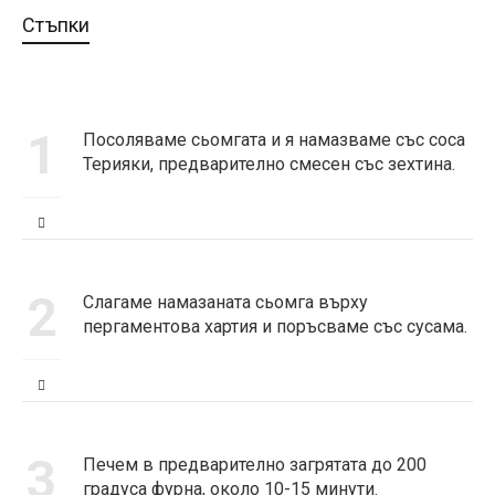
Стъпки
1
Посоляваме сьомгата и я намазваме със соса
Терияки, предварително смесен със зехтина.
2
Слагаме намазаната сьомга върху
пергаментова хартия и поръсваме със сусама.
3
Печем в предварително загрятата до 200
градуса фурна, около 10-15 минути.