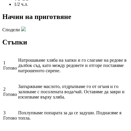
1/2 ч.л.
Начин на приготвяне
Сподели
Стъпки
Натрошаваме хляба на хапки и го слагаме на редове в
1
дълбок съд, като между редовете и отгоре поставяме
Готово
натрошеното сирене.
Запържваме маслото, отдръпваме го от огъня и го
2
заливаме с посолената вода/чай. Оставяме да заври и
Готово
изсипваме върху хляба.
3
Похлупваме попарата за да се задуши. Поднасяме я
Готово
топла.