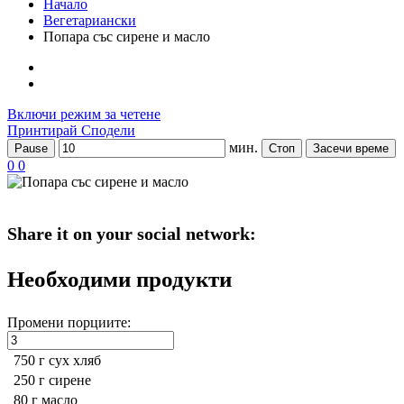
Начало
Вегетариански
Попара със сирене и масло
Включи режим за четене
Принтирай
Сподели
мин.
Pause
Стоп
Засечи време
0
0
Share it on your social network:
Необходими продукти
Промени порциите:
750 г
сух хляб
250 г
сирене
80 г
масло