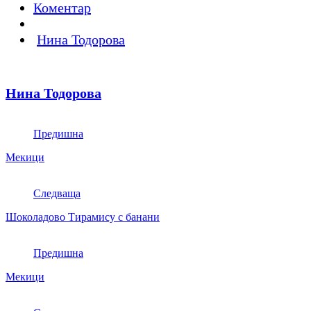
Коментар
Нина Тодорова
Нина Тодорова
Предишна
Мекици
Следваща
Шоколадово Tирамису с банани
Предишна
Мекици