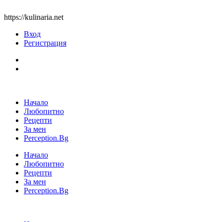
https://kulinaria.net
Вход
Регистрация
Начало
Любопитно
Рецепти
За мен
Perception.Bg
Начало
Любопитно
Рецепти
За мен
Perception.Bg