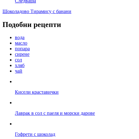
Следваща
Шоколадово Tирамису с банани
Подобни рецепти
вода
масло
попара
сирене
сол
хляб
чай
Кисели краставички
Лаврак в сол с паеля и морски дарове
Гофрети с шоколад