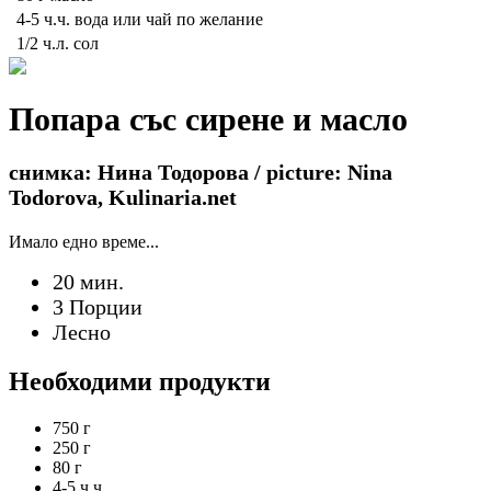
4-5 ч.ч.
вода или чай по желание
1/2 ч.л.
сол
Попара със сирене и масло
снимка: Нина Тодорова / picture: Nina
Todorova, Kulinaria.net
Имало едно време...
20 мин.
3 Порции
Лесно
Необходими продукти
750 г
250 г
80 г
4-5 ч.ч.