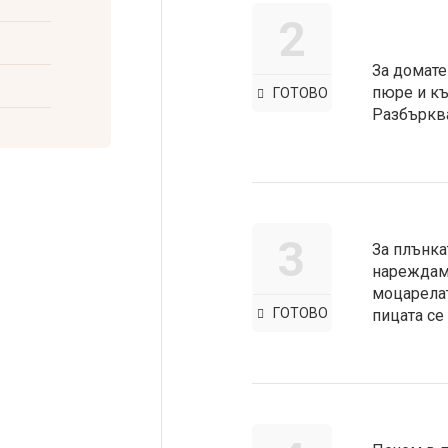
2
За домате
пюре и къ
ГОТОВО
Разбъркв
3
За плънка
нареждаме
моцарелат
ГОТОВО
пицата се