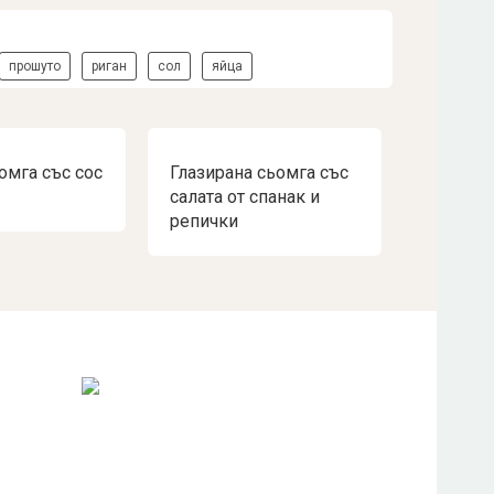
прошуто
риган
сол
яйца
омга със сос
Глазирана сьомга със
салата от спанак и
репички