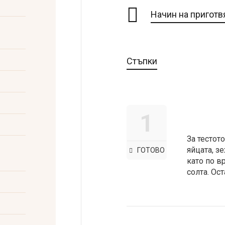
Начин на приготв
Стъпки
1
За тестот
яйцата, з
ГОТОВО
като по в
солта. Ост