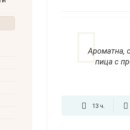
Ароматна, 
пица с п
13 ч.