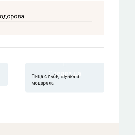
Тодорова
Следваща
Пица с гъби, шунка и
моцарела