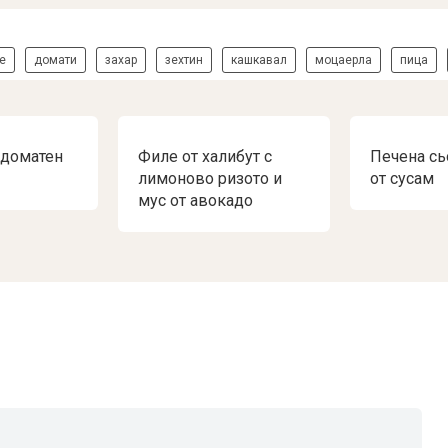
е
домати
захар
зехтин
кашкавал
моцаерла
пица
 доматен
Филе от халибут с
Печена сь
лимоново ризото и
от сусам
мус от авокадо