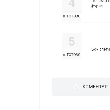
4
Печем в п
фурна.
ГОТОВО
5
Бон апети!
ГОТОВО
КОМЕНТАР