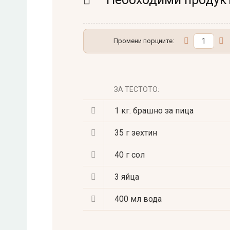
Промени порциите:
ЗА ТЕСТОТО:
1 кг.
брашно за пица
35 г
зехтин
40 г
сол
3
яйца
400 мл
вода