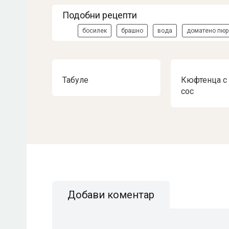
Подобни рецепти
босилек
брашно
вода
доматено пюр
Табуле
Кюфтенца с
сос
Добави коментар