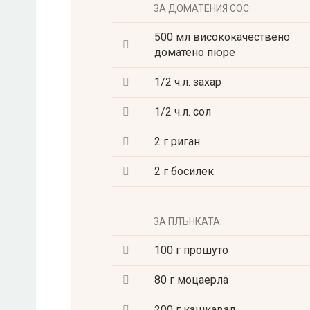
ЗА ДОМАТЕНИЯ СОС:
500 мл
висококачествено
доматено пюре
1/2 ч.л.
захар
1/2 ч.л.
сол
2 г
риган
2 г
босилек
ЗА ПЛЪНКАТА:
100 г
прошуто
80 г
моцаерла
200 г
кашкавал