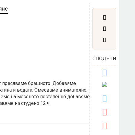
яне
СПОДЕЛИ
о: пресяваме брашното. Добавяме
ехтина и водата. Омесваме внимателно,
реме на месеното постепенно добавяме
авяме на студено 12 ч.