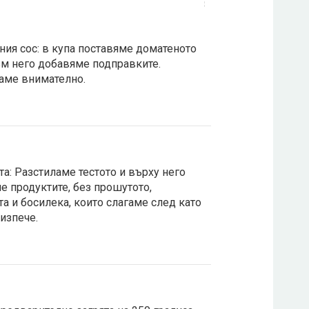
ния сос: в купа поставяме доматеното
м него добавяме подправките.
аме внимателно.
та: Разстиламе тестото и върху него
 продуктите, без прошутото,
а и босилека, които слагаме след като
 изпече.