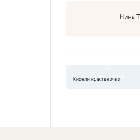
Нина 
Предишна
Кисели краставички