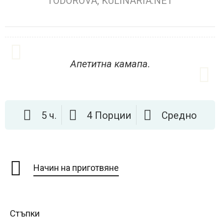
TODOROVA, KULINARIA.NET
Апетитна камапа.
5 ч.
4 Порции
Средно
Начин на приготвяне
Стъпки