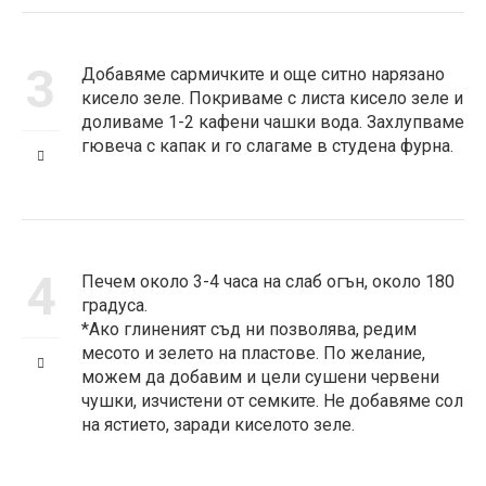
3
Добавяме сармичките и още ситно нарязано
кисело зеле. Покриваме с листа кисело зеле и
доливаме 1-2 кафени чашки вода. Захлупваме
гювеча с капак и го слагаме в студена фурна.
4
Печем около 3-4 часа на слаб огън, около 180
градуса.
*Ако глиненият съд ни позволява, редим
месото и зелето на пластове. По желание,
можем да добавим и цели сушени червени
чушки, изчистени от семките. Не добавяме сол
на ястието, заради киселото зеле.