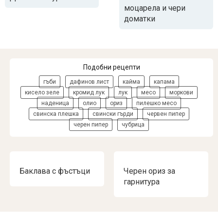
моцарела и чери
доматки
Подобни рецепти
гъби
дафинов лист
кайма
капама
кисело зеле
кромид лук
лук
месо
моркови
наденица
олио
ориз
пилешко месо
свинска плешка
свински гърди
червен пипер
черен пипер
чубрица
Баклава с фъстъци
Черен ориз за
гарнитура