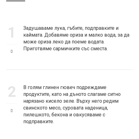
1
Задушаваме лука, гъбите, подправките и
каймата. Добавяме ориза и малко вода, за да
може ориза леко да поеме водата.
Приготвяме сармичките със сместа.
2
В голям глинен гювеч подреждаме
продуктите, като на дъното слагаме ситно
нарязано кисело зеле. Върху него редим
свинското месо, суровата наденица,
пилешкото, бекона и овкусяваме с
подправките.