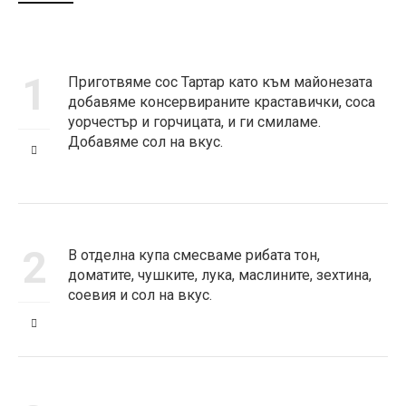
1
Приготвяме сос Тартар като към майонезата
добавяме консервираните краставички, соса
уорчестър и горчицата, и ги смиламе.
Добавяме сол на вкус.
2
В отделна купа смесваме рибата тон,
доматите, чушките, лука, маслините, зехтина,
соевия и сол на вкус.