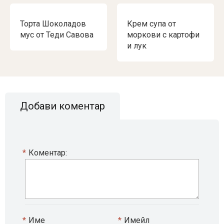
Торта Шоколадов
Крем супа от
мус от Теди Савова
моркови с картофи
и лук
Добави коментар
*
Коментар:
*
Име
*
Имейл