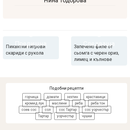
Нина Тодорова
Предишна
Следваща
Пикантни тигрови
Запечено филе от
скариди с рукола
сьомга с черен ориз,
лимец и кълнове
Подобни рецепти
горчица
домати
зехтин
краставици
кромид лук
маслини
риба
риба тон
соев сос
сол
сос Тартар
сос уорчестър
Тартар
уорчестър
чушки