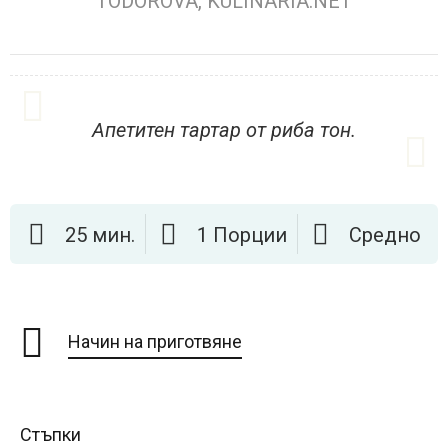
TODOROVA, KULINARIA.NET
Апетитен тартар от риба тон.
25 мин.
1 Порции
Средно
Начин на приготвяне
Стъпки